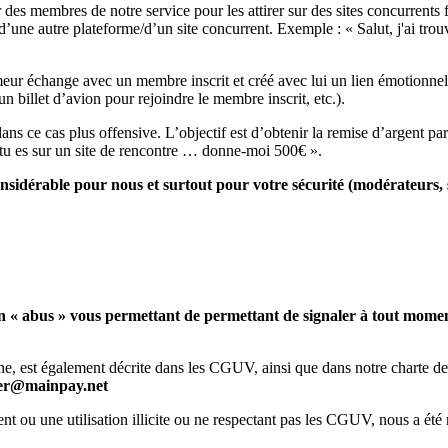
es membres de notre service pour les attirer sur des sites concurrents
d’une autre plateforme/d’un site concurrent. Exemple : « Salut, j'ai trou
meur échange avec un membre inscrit et créé avec lui un lien émotionne
 billet d’avion pour rejoindre le membre inscrit, etc.).
 ce cas plus offensive. L’objectif est d’obtenir la remise d’argent par l
e tu es sur un site de rencontre … donne-moi 500€ ».
nsidérable pour nous et surtout pour votre sécurité (modérateurs, s
en « abus » vous permettant de permettant de signaler à tout moment
gne, est également décrite dans les CGUV, ainsi que dans notre charte d
omer@mainpay.net
ou une utilisation illicite ou ne respectant pas les CGUV, nous a été 