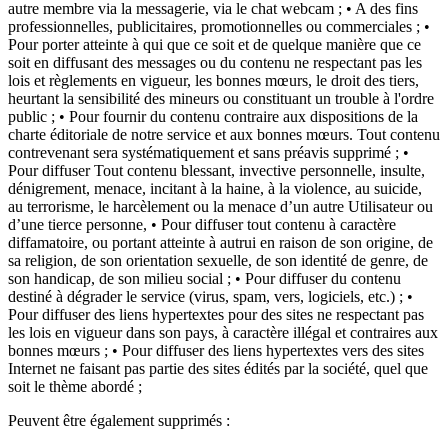
autre membre via la messagerie, via le chat webcam ; • A des fins
professionnelles, publicitaires, promotionnelles ou commerciales ; •
Pour porter atteinte à qui que ce soit et de quelque manière que ce
soit en diffusant des messages ou du contenu ne respectant pas les
lois et règlements en vigueur, les bonnes mœurs, le droit des tiers,
heurtant la sensibilité des mineurs ou constituant un trouble à l'ordre
public ; • Pour fournir du contenu contraire aux dispositions de la
charte éditoriale de notre service et aux bonnes mœurs. Tout contenu
contrevenant sera systématiquement et sans préavis supprimé ; •
Pour diffuser Tout contenu blessant, invective personnelle, insulte,
dénigrement, menace, incitant à la haine, à la violence, au suicide,
au terrorisme, le harcèlement ou la menace d’un autre Utilisateur ou
d’une tierce personne, • Pour diffuser tout contenu à caractère
diffamatoire, ou portant atteinte à autrui en raison de son origine, de
sa religion, de son orientation sexuelle, de son identité de genre, de
son handicap, de son milieu social ; • Pour diffuser du contenu
destiné à dégrader le service (virus, spam, vers, logiciels, etc.) ; •
Pour diffuser des liens hypertextes pour des sites ne respectant pas
les lois en vigueur dans son pays, à caractère illégal et contraires aux
bonnes mœurs ; • Pour diffuser des liens hypertextes vers des sites
Internet ne faisant pas partie des sites édités par la société, quel que
soit le thème abordé ;
Peuvent être également supprimés :