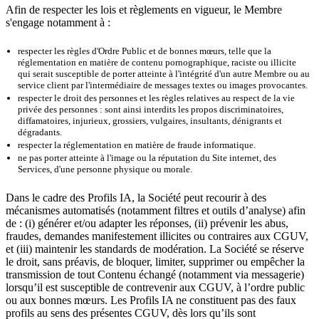
Afin de respecter les lois et règlements en vigueur, le Membre
s'engage notamment à :
respecter les règles d'Ordre Public et de bonnes mœurs, telle que la
réglementation en matière de contenu pornographique, raciste ou illicite
qui serait susceptible de porter atteinte à l'intégrité d'un autre Membre ou au
service client par l'intermédiaire de messages textes ou images provocantes.
respecter le droit des personnes et les règles relatives au respect de la vie
privée des personnes : sont ainsi interdits les propos discriminatoires,
diffamatoires, injurieux, grossiers, vulgaires, insultants, dénigrants et
dégradants.
respecter la réglementation en matière de fraude informatique.
ne pas porter atteinte à l'image ou la réputation du Site internet, des
Services, d'une personne physique ou morale.
Dans le cadre des Profils IA, la Société peut recourir à des
mécanismes automatisés (notamment filtres et outils d’analyse) afin
de : (i) générer et/ou adapter les réponses, (ii) prévenir les abus,
fraudes, demandes manifestement illicites ou contraires aux CGUV,
et (iii) maintenir les standards de modération. La Société se réserve
le droit, sans préavis, de bloquer, limiter, supprimer ou empêcher la
transmission de tout Contenu échangé (notamment via messagerie)
lorsqu’il est susceptible de contrevenir aux CGUV, à l’ordre public
ou aux bonnes mœurs. Les Profils IA ne constituent pas des faux
profils au sens des présentes CGUV, dès lors qu’ils sont