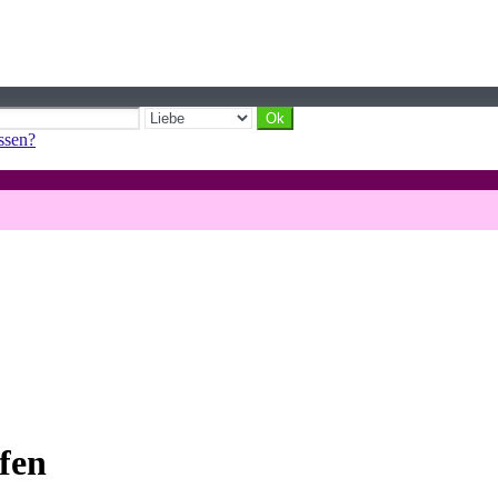
ssen?
fen