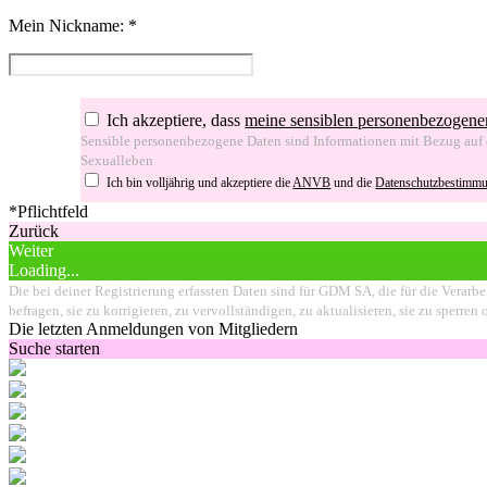
Mein Nickname:
*
Ich akzeptiere, dass
meine sensiblen personenbezogene
Sensible personenbezogene Daten sind Informationen mit Bezug auf d
Sexualleben
Ich bin volljährig und akzeptiere die
ANVB
und die
Datenschutzbestimm
*Pflichtfeld
Zurück
Weiter
Loading...
Die bei deiner Registrierung erfassten Daten sind für GDM SA, die für die Verarbe
befragen, sie zu korrigieren, zu vervollständigen, zu aktualisieren, sie zu sperr
Die letzten Anmeldungen von Mitgliedern
Suche starten