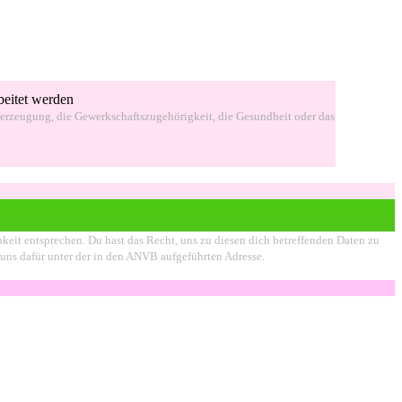
beitet werden
berzeugung, die Gewerkschaftszugehörigkeit, die Gesundheit oder das
chkeit entsprechen. Du hast das Recht, uns zu diesen dich betreffenden Daten zu
e uns dafür unter der in den ANVB aufgeführten Adresse.