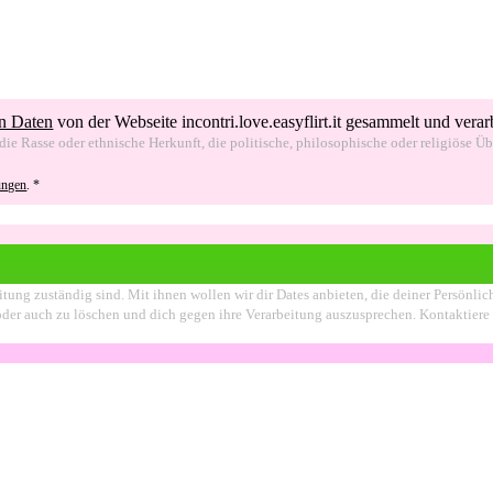
n Daten
von der Webseite incontri.love.easyflirt.it gesammelt und verar
ie Rasse oder ethnische Herkunft, die politische, philosophische oder religiöse Ü
ungen
.
*
itung zuständig sind. Mit ihnen wollen wir dir Dates anbieten, die deiner Persönli
en oder auch zu löschen und dich gegen ihre Verarbeitung auszusprechen. Kontaktier